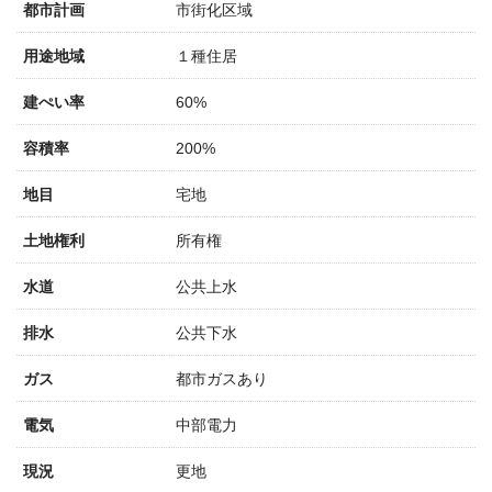
都市計画
市街化区域
用途地域
１種住居
建ぺい率
60%
容積率
200%
地目
宅地
土地権利
所有権
水道
公共上水
排水
公共下水
ガス
都市ガスあり
電気
中部電力
現況
更地