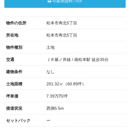
印刷用資料
/ PDF
物件の住所
松本市寿北5丁目
所在地
松本市寿北5丁目
物件種別
土地
交通
ＪＲ篠ノ井線 / 南松本駅 徒歩35分
建物条件
なし
土地面積
201.32㎡（60.89坪）
坪単価
7.39万円/坪
接道状況
西側5.5m
セットバック
ー