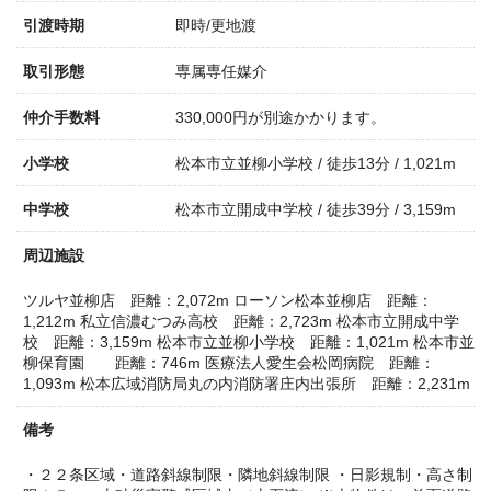
引渡時期
即時/更地渡
取引形態
専属専任媒介
仲介手数料
330,000円が別途かかります。
小学校
松本市立並柳小学校 / 徒歩13分 / 1,021m
中学校
松本市立開成中学校 / 徒歩39分 / 3,159m
周辺施設
ツルヤ並柳店 距離：2,072m
ローソン松本並柳店 距離：
1,212m
私立信濃むつみ高校 距離：2,723m
松本市立開成中学
校 距離：3,159m
松本市立並柳小学校 距離：1,021m
松本市並
柳保育園 距離：746m
医療法人愛生会松岡病院 距離：
1,093m
松本広域消防局丸の内消防署庄内出張所 距離：2,231m
備考
・２２条区域・道路斜線制限・隣地斜線制限
・日影規制・高さ制