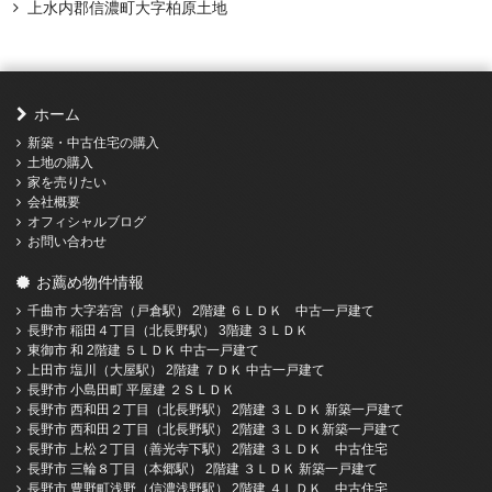
上水内郡信濃町大字柏原土地
ホーム
新築・中古住宅の購入
土地の購入
家を売りたい
会社概要
オフィシャルブログ
お問い合わせ
お薦め物件情報
千曲市 大字若宮（戸倉駅） 2階建 ６ＬＤＫ 中古一戸建て
長野市 稲田４丁目（北長野駅） 3階建 ３ＬＤＫ
東御市 和 2階建 ５ＬＤＫ 中古一戸建て
上田市 塩川（大屋駅） 2階建 ７ＤＫ 中古一戸建て
長野市 小島田町 平屋建 ２ＳＬＤＫ
長野市 西和田２丁目（北長野駅） 2階建 ３ＬＤＫ 新築一戸建て
長野市 西和田２丁目（北長野駅） 2階建 ３ＬＤＫ新築一戸建て
長野市 上松２丁目（善光寺下駅） 2階建 ３ＬＤＫ 中古住宅
長野市 三輪８丁目（本郷駅） 2階建 ３ＬＤＫ 新築一戸建て
長野市 豊野町浅野（信濃浅野駅） 2階建 ４ＬＤＫ 中古住宅