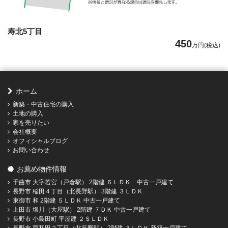
寿北5丁目
450
万円(税込)
ホーム
新築・中古住宅の購入
土地の購入
家を売りたい
会社概要
オフィシャルブログ
お問い合わせ
お薦め物件情報
千曲市 大字若宮（戸倉駅） 2階建 ６ＬＤＫ 中古一戸建て
長野市 稲田４丁目（北長野駅） 3階建 ３ＬＤＫ
東御市 和 2階建 ５ＬＤＫ 中古一戸建て
上田市 塩川（大屋駅） 2階建 ７ＤＫ 中古一戸建て
長野市 小島田町 平屋建 ２ＳＬＤＫ