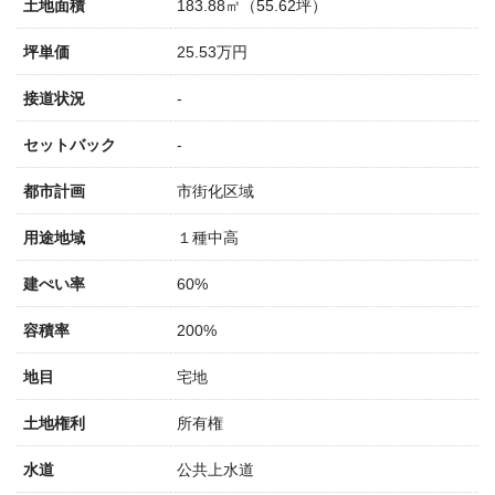
土地面積
183.88㎡（55.62坪）
坪単価
25.53万円
接道状況
-
セットバック
-
都市計画
市街化区域
用途地域
１種中高
建ぺい率
60%
容積率
200%
地目
宅地
土地権利
所有権
水道
公共上水道