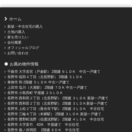
ホーム
新築・中古住宅の購入
土地の購入
家を売りたい
会社概要
オフィシャルブログ
お問い合わせ
お薦め物件情報
千曲市 大字若宮（戸倉駅） 2階建 ６ＬＤＫ 中古一戸建て
長野市 稲田４丁目（北長野駅） 3階建 ３ＬＤＫ
東御市 和 2階建 ５ＬＤＫ 中古一戸建て
上田市 塩川（大屋駅） 2階建 ７ＤＫ 中古一戸建て
長野市 小島田町 平屋建 ２ＳＬＤＫ
長野市 西和田２丁目（北長野駅） 2階建 ３ＬＤＫ 新築一戸建て
長野市 西和田２丁目（北長野駅） 2階建 ３ＬＤＫ新築一戸建て
長野市 上松２丁目（善光寺下駅） 2階建 ３ＬＤＫ 中古住宅
長野市 三輪８丁目（本郷駅） 2階建 ３ＬＤＫ 新築一戸建て
長野市 豊野町浅野（信濃浅野駅） 2階建 ４ＬＤＫ 中古住宅
長野市 大字富竹 4DK 平屋建て 中古住宅
長野市 篠ノ井岡田 2階建 ６ＤＫ 中古住宅