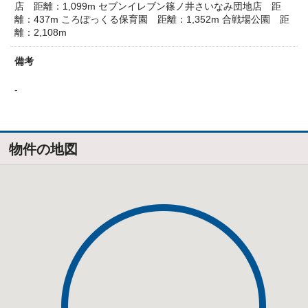
店 距離：1,099m
セブンイレブン篠ノ井さいなみ団地店 距
離：437m
ころぽっくる保育園 距離：1,352m
合戦場公園 距
離：2,108m
備考
-
物件の地図