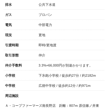
排水
公共下水道
ガス
プロパン
電気
中部電力
現況
更地
引渡時期
即時/更地渡
取引形態
仲介
仲介手数料
3.3%+66,000円が別途かかります。
小学校
下氷鉋小学校 / 徒歩約27分 / 約2182m
中学校
広徳中学校 / 徒歩約12分 / 約971m
周辺施設
Ａ・コープファーマーズ南長野店 距離：807m
原信篠ノ井東