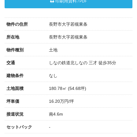
印刷用資料
/ PDF
物件の住所
長野市大字若槻東条
所在地
長野市大字若槻東条
物件種別
土地
交通
しなの鉄道北しなの 三才 徒歩35分
建物条件
なし
土地面積
180.78㎡ (54.68坪)
坪単価
16.20万円/坪
接道状況
南4.6m
セットバック
-