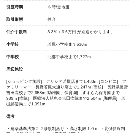
引渡時期
即時/更地渡
取引形態
仲介
仲介手数料
3.3％＋6.6万円 が別途かかります。
小学校
若槻小学校まで630m
中学校
北部中学校まで1,727m
周辺施設
[ショッピング施設] デリシア若槻店まで1,483m
[コンビニ] フ
ァミリーマート長野若槻大通り店まで1,247m
[高校] 長野県長野
吉田高校まで2,658m
[幼稚園、保育園] すずらん保育園まで
989m
[病院] 医療法人慈恵会吉田病院まで2,504m
[郵便局] 若
槻郵便局まで1,091m
備考
・建築基準法第２２条規制あり
・高さ制限１０ｍ
・北側斜線制