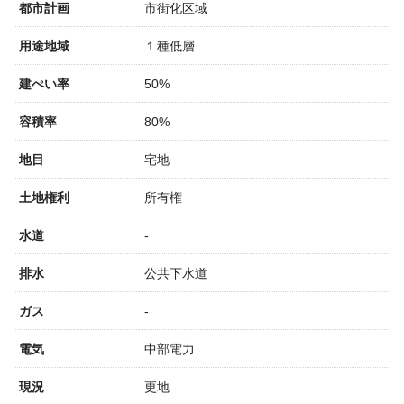
都市計画
市街化区域
用途地域
１種低層
建ぺい率
50%
容積率
80%
地目
宅地
土地権利
所有権
水道
-
排水
公共下水道
ガス
-
電気
中部電力
現況
更地