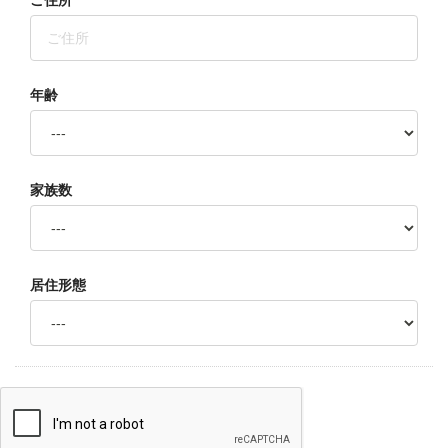
ご住所
年齢
家族数
居住形態