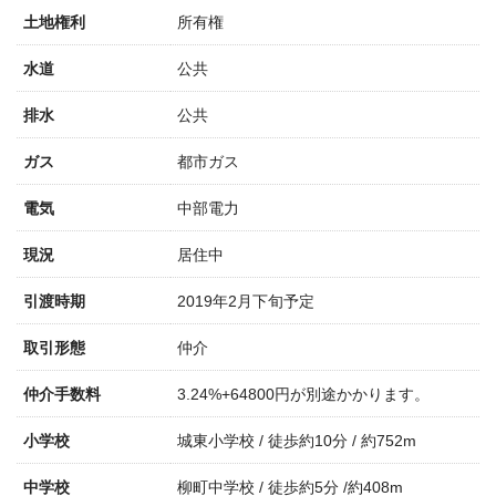
土地権利
所有権
水道
公共
排水
公共
ガス
都市ガス
電気
中部電力
現況
居住中
引渡時期
2019年2月下旬予定
取引形態
仲介
仲介手数料
3.24%+64800円が別途かかります。
小学校
城東小学校 / 徒歩約10分 / 約752m
中学校
柳町中学校 / 徒歩約5分 /約408m