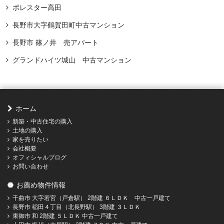
ポレスター高田
長野市大字鶴賀田町中古マンション
長野市 篠ノ井 売アパート
グランドハイツ城山 中古マンション
ホーム
新築・中古住宅の購入
土地の購入
家を売りたい
会社概要
オフィシャルブログ
お問い合わせ
お薦め物件情報
千曲市 大字若宮（戸倉駅） 2階建 ６ＬＤＫ 中古一戸建て
長野市 稲田４丁目（北長野駅） 3階建 ３ＬＤＫ
東御市 和 2階建 ５ＬＤＫ 中古一戸建て