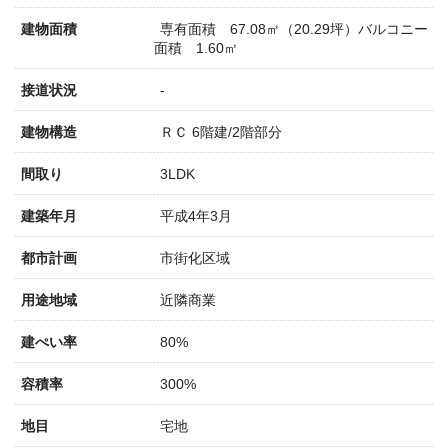
建物面積
専有面積 67.08㎡（20.29坪）バルコニー
面積 1.60㎡
接道状況
-
建物構造
ＲＣ 6階建/2階部分
間取り
3LDK
建築年月
平成4年3月
都市計画
市街化区域
用途地域
近隣商業
建ぺい率
80%
容積率
300%
地目
宅地