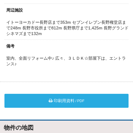
周辺施設
イトーヨーカドー長野店まで353m
セブンイレブン長野権堂店ま
で248m
長野市役所まで812m
長野県庁まで1,425m
長野グランド
シネマズまで132m
備考
室内、全面リフォーム中♪
広々、３ＬＤＫ☆部屋下は、エントラ
ンス♪
印刷用資料
/ PDF
物件の地図