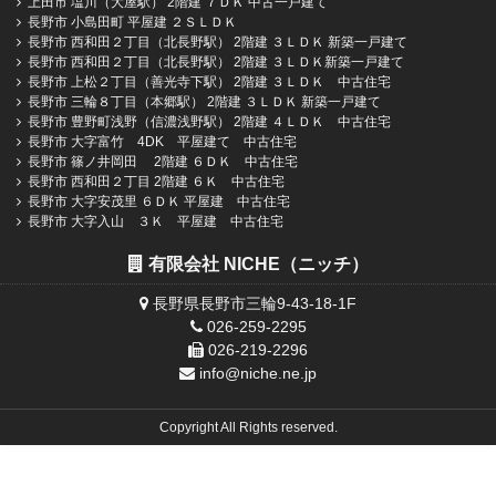
上田市 塩川（大屋駅） 2階建 ７ＤＫ 中古一戸建て
長野市 小島田町 平屋建 ２ＳＬＤＫ
長野市 西和田２丁目（北長野駅） 2階建 ３ＬＤＫ 新築一戸建て
長野市 西和田２丁目（北長野駅） 2階建 ３ＬＤＫ新築一戸建て
長野市 上松２丁目（善光寺下駅） 2階建 ３ＬＤＫ 中古住宅
長野市 三輪８丁目（本郷駅） 2階建 ３ＬＤＫ 新築一戸建て
長野市 豊野町浅野（信濃浅野駅） 2階建 ４ＬＤＫ 中古住宅
長野市 大字富竹 4DK 平屋建て 中古住宅
長野市 篠ノ井岡田 2階建 ６ＤＫ 中古住宅
長野市 西和田２丁目 2階建 ６Ｋ 中古住宅
長野市 大字安茂里 ６ＤＫ 平屋建 中古住宅
長野市 大字入山 ３Ｋ 平屋建 中古住宅
有限会社 NICHE（ニッチ）
長野県長野市三輪9-43-18-1F
026-259-2295
026-219-2296
info@niche.ne.jp
Copyright All Rights reserved.