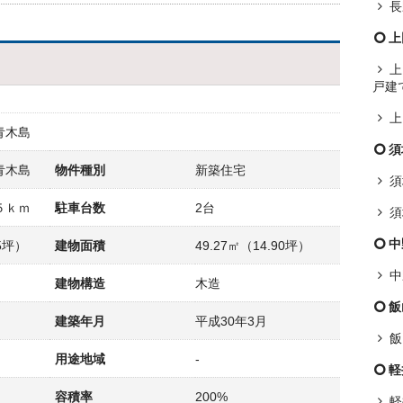
長
上
上
戸建
上
青木島
須
青木島
物件種別
新築住宅
須
５ｋｍ
駐車台数
2台
須
中
95坪）
建物面積
49.27㎡（14.90坪）
中
建物構造
木造
飯
建築年月
平成30年3月
飯
用途地域
-
軽
容積率
200%
軽