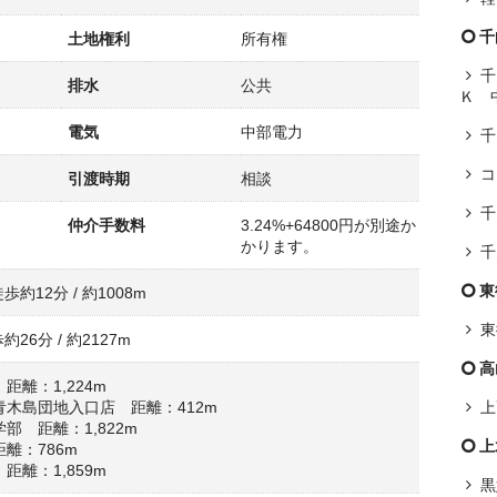
千
土地権利
所有権
千
排水
公共
Ｋ 
電気
中部電力
千
コ
引渡時期
相談
千
仲介手数料
3.24%+64800円が別途か
かります。
千
東
歩約12分 / 約1008m
東
約26分 / 約2127m
高
距離：1,224m
木島団地入口店 距離：412m
上
部 距離：1,822m
上
離：786m
距離：1,859m
黒