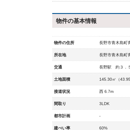
物件の基本情報
物件の住所
長野市青木島町
所在地
長野市青木島町
交通
長野駅 約３．
土地面積
145.30㎡（43.
接道状況
西 6.7m
間取り
3LDK
都市計画
-
建ぺい率
60%