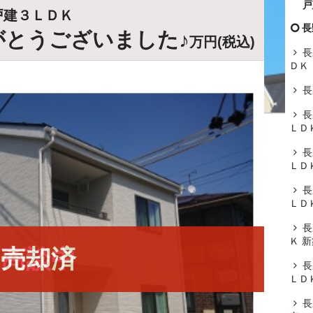
戸
戸建３ＬＤＫ
長
がとうございました♪
万円(税込)
長
ＤＫ
長
長
ＬＤ
長
ＬＤ
長
ＬＤ
長
Ｋ 
商談中
売却済
長
ＬＤ
長