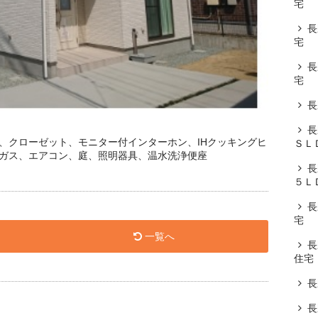
宅
長
宅
長
宅
長
長
、クローゼット、モニター付インターホン、IHクッキングヒ
ＳＬ
ガス、エアコン、庭、照明器具、温水洗浄便座
長
５Ｌ
長
宅
一覧へ
長
住宅
長
長