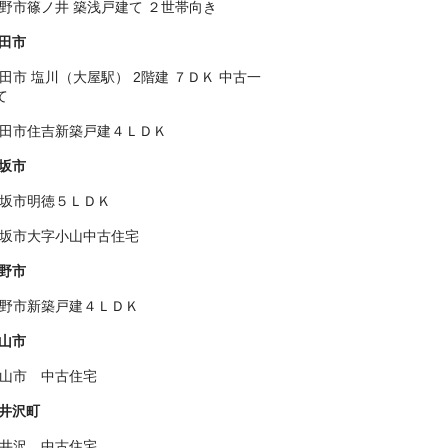
野市篠ノ井 築浅戸建て ２世帯向き
田市
田市 塩川（大屋駅） 2階建 ７ＤＫ 中古一
て
田市住吉新築戸建４ＬＤＫ
坂市
坂市明徳５ＬＤＫ
坂市大字小山中古住宅
野市
野市新築戸建４ＬＤＫ
山市
山市 中古住宅
井沢町
井沢 中古住宅