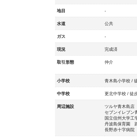
地目
-
水道
公共
ガス
-
現況
完成済
取引形態
仲介
小学校
青木島小学校 / 徒
中学校
更北中学校 / 徒歩
周辺施設
ツルヤ青木島店 
セブンイレブン青
国立信州大学工学
丹波島保育園 距
長野赤十字病院 